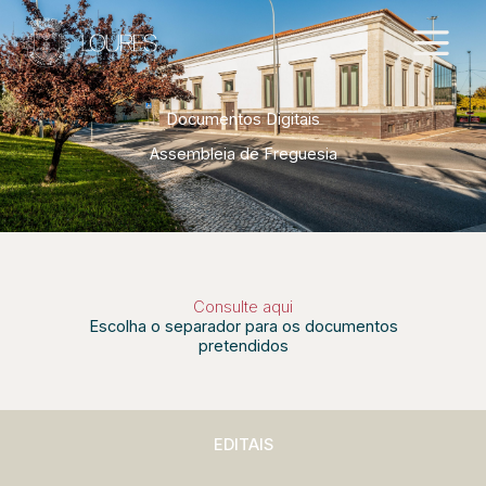
Skip
to
content
Documentos Digitais
Assembleia de Freguesia
Consulte aqui
Escolha o separador para os documentos
pretendidos
EDITAIS